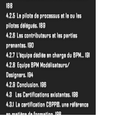
188
4.2.5 Le pilote de processus et le ou les
pilotes délégués. 189
4.2.6 Les contributeurs et les parties
prenantes. 190
4.2.7 L’équipe dédiée en charge du BPM... 191
4.2.8 Equipe BPM Modélisateurs/
Designers. 194
4.2.9 Conclusion. 196
4.3 Les Certifications existantes. 198
4.3.1 La certification CBPP®, une référence
en matière de formation. 198
4.3.2 BPM Institute. 200
4.3.3 Autres certifications. 201