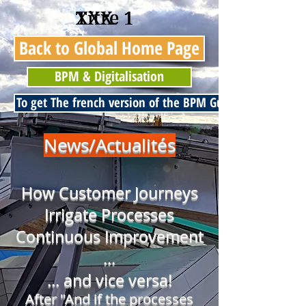
Titre 1
Titre 1
Titre 1
XXX
XXX
Back to Global Home Page
BPM & Digitalisation
To get The french version of the BPM Guide go to contact
News/Actualités
How Customer Journeys
Irrigate Processes
Continuous Improvement
…
… and vice versa!
After "And if the processes