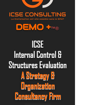
DEMO +
™®
ICSE
I
nternal Control &
Structures Evaluation
A Strategy &
Organization
Consultancy Firm